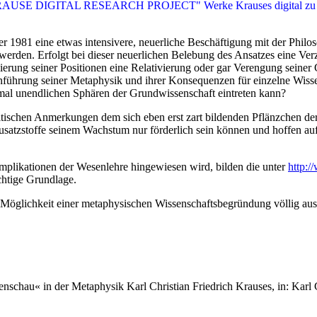
AUSE DIGITAL RESEARCH PROJECT" Werke Krauses digital zu äußerst
r 1981 eine etwas intensivere, neuerliche Beschäftigung mit der Philos
erden. Erfolgt bei dieser neuerlichen Belebung des Ansatzes eine Verz
ierung seiner Positionen eine Relativierung oder gar Verengung seine
 Einführung seiner Metaphysik und ihrer Konsequenzen für einzelne Wiss
 mal unendlichen Sphären der Grundwissenschaft eintreten kann?
 kritischen Anmerkungen dem sich eben erst zart bildenden Pflänzchen
satzstoffe seinem Wachstum nur förderlich sein können und hoffen au
mplikationen der Wesenlehre hingewiesen wird, bilden die unter
http:/
htige Grundlage.
 Möglichkeit einer metaphysischen Wissenschaftsbegründung völlig aus
chau« in der Metaphysik Karl Christian Friedrich Krauses, in: Karl C