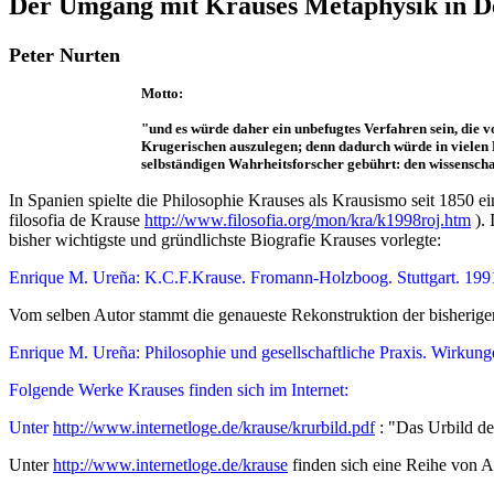
Der Umgang mit Krauses Metaphysik in D
Peter Nurten
Motto:
"und es würde daher ein unbefugtes Verfahren sein, die 
Krugerischen auszulegen; denn dadurch würde in vielen H
selbständigen Wahrheitsforscher gebührt: den wissensch
In Spanien spielte die Philosophie Krauses als Krausismo seit 1850 e
filosofia de Krause
http://www.filosofia.org/mon/kra/k1998roj.htm
). 
bisher wichtigste und gründlichste Biografie Krauses vorlegte:
Enrique M. Ureña: K.C.F.Krause. Fromann-Holzboog. Stuttgart. 199
Vom selben Autor stammt die genaueste Rekonstruktion der bisherige
Enrique M. Ureña: Philosophie und gesellschaftliche Praxis. Wirkun
Folgende Werke Krauses finden sich im Internet:
Unter
http://www.internetloge.de/krause/krurbild.pdf
: "Das Urbild d
Unter
http://www.internetloge.de/krause
finden sich eine Reihe von A