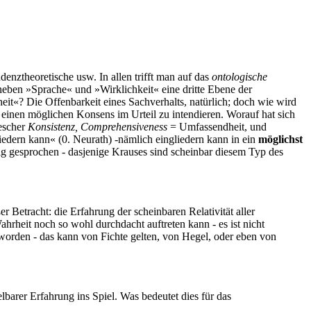
enztheoretische usw. In allen trifft man auf das
ontologische
neben »Sprache« und »Wirklichkeit« eine dritte Ebene der
eit«? Die Offenbarkeit eines Sachverhalts, natürlich; doch wie wird
g, einen möglichen Konsens im Urteil zu intendieren. Worauf hat sich
Rescher
Konsistenz, Comprehensiveness
= Umfassendheit, und
edern kann« (0. Neurath) -nämlich eingliedern kann in ein
möglichst
ig gesprochen - dasjenige Krauses sind scheinbar diesem Typ des
Betracht: die Erfahrung der scheinbaren Relativität aller
hrheit noch so wohl durchdacht auftreten kann - es ist nicht
t worden - das kann von Fichte gelten, von Hegel, oder eben von
arer Erfahrung ins Spiel. Was bedeutet dies für das