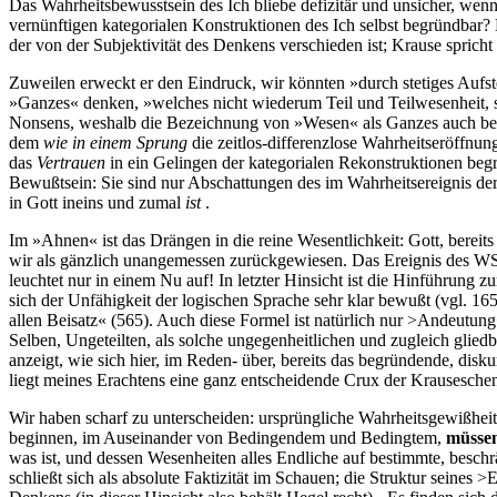
Das Wahrheitsbewusstsein des Ich bliebe defizitär und unsicher, wenn
vernünftigen kategorialen Konstruktionen des Ich selbst begründbar? 
der von der Subjektivität des Denkens verschieden ist; Krause spr
Zuweilen erweckt er den Eindruck, wir könnten »durch stetiges Aufst
»Ganzes« denken, »welches nicht wiederum Teil und Teilwesenheit, so
Nonsens, weshalb die Bezeichnung von »Wesen« als Ganzes auch bereit
dem
wie in einem Sprung
die zeitlos-differenzlose Wahrheitseröffnu
das
Vertrauen
in ein Gelingen der kategorialen Rekonstruktionen be
Bewußtsein: Sie sind nur Abschattungen des im Wahrheitsereignis der
in Gott ineins und zumal
ist
.
Im »Ahnen« ist das Drängen in die reine Wesentlichkeit: Gott, bere
wir als gänzlich unangemessen zurückgewiesen. Das Ereignis des WS i
leuchtet nur in einem Nu auf! In letzter Hinsicht ist die Hinführung 
sich der Unfähigkeit der logischen Sprache sehr klar bewußt (vgl. 1
allen Beisatz« (565). Auch diese Formel ist natürlich nur >Andeutu
Selben, Ungeteilten, als solche ungegenheitlichen und zugleich glied
anzeigt, wie sich hier, im Reden- über, bereits das begründende, disk
liegt meines Erachtens eine ganz entscheidende Crux der Krausesch
Wir haben scharf zu unterscheiden: ursprüngliche Wahrheitsgewißhei
beginnen, im Auseinander von Bedingendem und Bedingtem,
müsse
was ist, und dessen Wesenheiten alles Endliche auf bestimmte, besch
schließt sich als absolute Faktizität im Schauen; die Struktur seines >