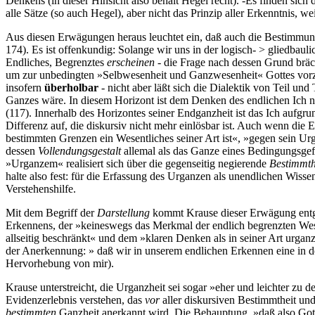
Denkens (in dieser Hinsicht also behält Hegel recht). -Es finden sich 
alle Sätze (so auch Hegel), aber nicht das Prinzip aller Erkenntnis, w
Aus diesen Erwägungen heraus leuchtet ein, daß auch die Bestimmu
174). Es ist offenkundig: Solange wir uns in der logisch- > glied
Endliches, Begrenztes
erscheinen
- die Frage nach dessen Grund bräc
um zur unbedingten »Selbwesenheit und Ganzwesenheit« Gottes vorz
insofern
überholbar
- nicht aber läßt sich die Dialektik von Teil u
Ganzes wäre. In diesem Horizont ist dem Denken des endlichen Ich na
(117). Innerhalb des Horizontes seiner Endganzheit ist das Ich aufgru
Differenz auf, die diskursiv nicht mehr einlösbar ist. Auch wenn di
bestimmten Grenzen ein Wesentliches seiner Art ist«, »gegen sein Ur
dessen
Vollendungsgestalt
allemal als das Ganze eines Bedingungsgef
»Urganzem« realisiert sich über die gegenseitig negierende
Bestimmth
halte also fest: für die Erfassung des Urganzen als unendlichen Wis
Verstehenshilfe.
Mit dem Begriff der
Darstellung
kommt Krause dieser Erwägung entge
Erkennens, der »keineswegs das Merkmal der endlich begrenzten Wese
allseitig beschränkt« und dem »klaren Denken als in seiner Art urgan
der Anerkennung: » daß wir in unserem endlichen Erkennen eine in
Hervorhebung von mir).
Krause unterstreicht, die Urganzheit sei sogar »eher und leichter zu 
Evidenzerlebnis verstehen, das
vor
aller diskursiven Bestimmtheit un
bestimmten
Ganzheit anerkannt wird. Die Behauptung, »daß also Got