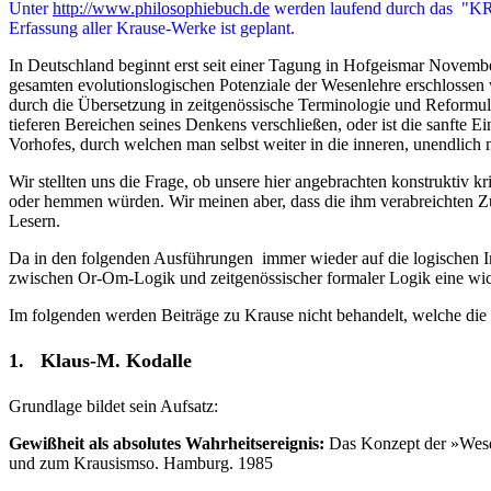
Unter
http://www.philosophiebuch.de
werden laufend durch das "KR
Erfassung aller Krause-Werke ist geplant.
In Deutschland beginnt erst seit einer Tagung in Hofgeismar Novembe
gesamten evolutionslogischen Potenziale der Wesenlehre erschlossen w
durch die Übersetzung in zeitgenössische Terminologie und Reformul
tieferen Bereichen seines Denkens verschließen, oder ist die sanfte
Vorhofes, durch welchen man selbst weiter in die inneren, unendlich
Wir stellten uns die Frage, ob unsere hier angebrachten konstruktiv
oder hemmen würden. Wir meinen aber, dass die ihm verabreichten Zu
Lesern.
Da in den folgenden Ausführungen immer wieder auf die logischen I
zwischen Or-Om-Logik und zeitgenössischer formaler Logik eine wic
Im folgenden werden Beiträge zu Krause nicht behandelt, welche die
1.
Klaus-M.
K
odalle
Grundlage bildet sein Aufsatz:
Gewißheit als absolutes Wahrheitsereignis:
Das Konzept der »Wesens
und zum Krausismso. Hamburg. 1985