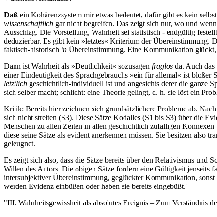
Daß
ein Kohärenzsystem mir etwas bedeutet, dafür gibt es kein selbs
wissenschaftlich
gar nicht begreifen. Das zeigt sich nur, wo und wenn 
Ausschlag. Die Vorstellung, Wahrheit sei statistisch - endgültig festel
deduzierbar. Es gibt kein »letztes« Kriterium der Übereinstimmung. Die
faktisch-historisch
in
Übereinstimmung. Eine Kommunikation glückt, 
Dann ist Wahrheit als »Deutlichkeit« sozusagen
fraglos
da. Auch das 
einer Eindeutigkeit des Sprachgebrauchs »ein für allemal« ist bloßer 
letztlich
geschichtlich-individuell ist und angesichts derer die ganze S
sich selber macht; schlicht: eine Theorie gelingt, d. h. sie löst ein Pro
Kritik: Bereits hier zeichnen sich grundsätzlichere Probleme ab. Nach
sich nicht streiten (S3). Diese Sätze Kodalles (S1 bis S3) über die Ev
Menschen zu allen Zeiten in allen geschichtlich zufälligen Konnexen 
diese seine Sätze als evident anerkennen müssen. Sie besitzen also tra
geleugnet.
Es zeigt sich also, dass die Sätze bereits über den Relativismus und S
Willen des Autors. Die obigen Sätze fordern eine Gültigkeit jenseits 
intersubjektiver Übereinstimmung, geglückter Kommunikation, sonst sind
werden Evidenz einbüßen oder haben sie bereits eingebüßt.'
"III. Wahrheitsgewissheit als absolutes Ereignis – Zum Verständnis 