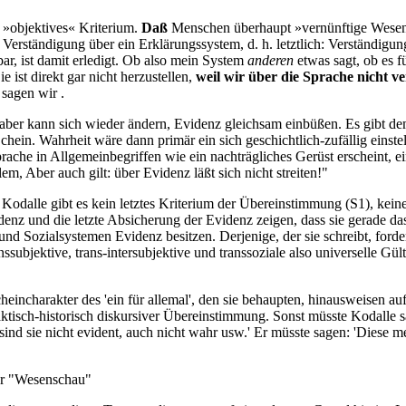
t »objektives« Kriterium.
Daß
Menschen überhaupt »vernünftige Wesen« s
Verständigung über ein Erklärungssystem, d. h. letztlich: Verständigung
lbar, ist damit erledigt. Ob also mein System
anderen
etwas sagt, ob es f
 ist direkt gar nicht herzustellen,
weil wir über die Sprache nicht v
sagen wir .
aber kann sich wieder ändern, Evidenz gleichsam einbüßen. Es gibt d
Schein. Wahrheit wäre dann primär ein sich geschichtlich-zufällig einst
prache in Allgemeinbegriffen wie ein nachträgliches Gerüst erscheint, e
blem, Aber auch gilt: über Evidenz läßt sich nicht streiten!"
 Kodalle gibt es kein letztes Kriterium der Übereinstimmung (S1), keine
idenz und die letzte Absicherung der Evidenz zeigen, dass sie gerade da
und Sozialsystemen Evidenz besitzen. Derjenige, der sie schreibt, ford
nssubjektive, trans-intersubjektive und transsoziale also universelle Gü
cheincharakter des 'ein für allemal', den sie behaupten, hinausweisen a
faktisch-historisch diskursiver Übereinstimmung. Sonst müsste Kodalle s
 sie nicht evident, auch nicht wahr usw.' Er müsste sagen: 'Diese meine
der "Wesenschau"