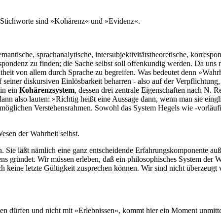
. Stichworte sind »Kohärenz« und »Evidenz«.
tische, sprachanalytische, intersubjektivitätstheoretische, korrespond
pondenz zu finden; die Sache selbst soll offenkundig werden. Da uns 
teltheit von allem durch Sprache zu begreifen. Was bedeutet denn »Wahrh
f seiner diskursiven Einlösbarkeit beharren - also auf der Verpflichtun
 in ein
Kohärenzsystem
,
dessen drei zentrale Eigenschaften nach N. 
nn also lauten: »Richtig heißt eine Aussage dann, wenn man sie eingli
er möglichen Verstehensrahmen. Sowohl das System Hegels wie -vorläuf
esen der Wahrheit selbst.
 Sie läßt nämlich eine ganz entscheidende Erfahrungskomponente außer 
ns gründet. Wir müssen erleben, daß ein philosophisches System der Wa
och keine letzte Gültigkeit zusprechen können. Wir sind nicht überzeug
n dürfen und nicht mit »Erlebnissen«, kommt hier ein Moment unmittelb