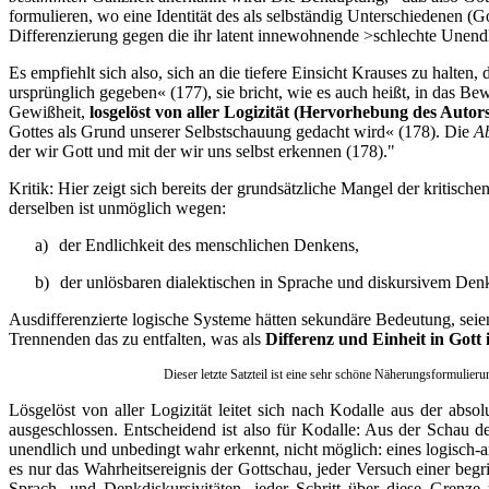
formulieren, wo eine Identität des als selbständig Unterschiedenen (
Differenzierung gegen die ihr latent innewohnende >schlechte Unendli
Es empfiehlt sich also, sich an die tiefere Einsicht Krauses zu hal
ursprünglich gegeben« (177), sie bricht, wie es auch heißt, in das Be
Gewißheit,
losgelöst von aller Logizität
(Hervorhebung des Autors
Gottes als Grund unserer Selbstschauung gedacht wird« (178). Die
Ab
der wir Gott und mit der wir uns selbst erkennen (178)."
Kritik: Hier zeigt sich bereits der grundsätzliche Mangel der kritisc
derselben ist unmöglich wegen:
a)
der Endlichkeit des menschlichen Denkens,
b)
der unlösbaren dialektischen in Sprache und diskursivem De
Ausdifferenzierte logische Systeme hätten sekundäre Bedeutung, sei
Trennenden das zu entfalten, was als
Differenz und Einheit in Gott 
Dieser letzte Satzteil ist eine sehr schöne Näherungsformulier
Lösgelöst von aller Logizität leitet sich nach Kodalle aus der abs
ausgeschlossen. Entscheidend ist also für Kodalle: Aus der Schau des
unendlich und unbedingt wahr erkennt, nicht möglich: eines logisch
es nur das Wahrheitsereignis der Gottschau, jeder Versuch einer begr
Sprach- und Denkdiskursivitäten, jeder Schritt über diese Grenze