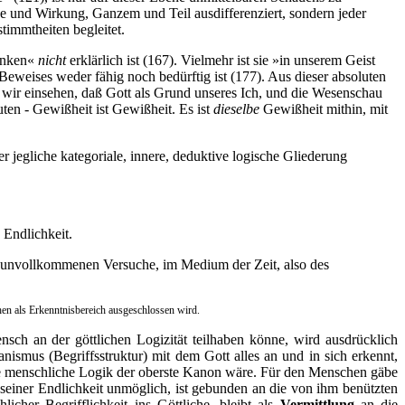
he und Wirkung, Ganzem und Teil ausdifferenziert, sondern jeder
stimmtheiten begleitet.
danken«
nicht
erklärlich ist (167). Vielmehr ist sie »in unserem Geist
 Beweises weder fähig noch bedürftig ist (177). Aus dieser absoluten
da wir einsehen, daß Gott als Grund unseres Ich, und die Wesenschau
ten - Gewißheit ist Gewißheit. Es ist
dieselbe
Gewißheit mithin, mit
r jegliche kategoriale, innere, deduktive logische Gliederung
Endlichkeit.
ts unvollkommenen Versuche, im Medium der Zeit, also des
hen als Erkenntnisbereich ausgeschlossen wird.
nsch an der göttlichen Logizität teilhaben könne, wird ausdrücklich
anismus (Begriffsstruktur) mit dem Gott alles an und in sich erkennt,
die menschliche Logik der oberste Kanon wäre. Für den Menschen gäbe
e seiner Endlichkeit unmöglich, ist gebunden an die von ihm benützten
cher Begrifflichkeit ins Göttliche, bleibt als
Vermittlung
an die