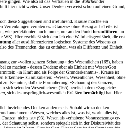
ere gingen. Wie also ist das Vertrauen in die
Wahrheit
der
hilft hier nicht weiter. Unser Denken verweist schon auf einen Grund,
och diese Suggestionen sind irreführend. Krause möchte ein
en Verrenkungen verraten es: »Ganzes« ohne Bezug auf »Teil« ist
n, wie perfektioniert auch immer, nur an den Punkt
heranführen
,
an
 WS). Hier erschließt sich dem Ich eine Wahrheitsgewißheit, die erst
utung
aller ausdifferenzierten logischen Systeme des Wissens zu
so des Trennenden, das zu entfalten, was als Differenz und Einheit
fengang zur »vollen ganzen Schauung« des Wesentlichen (165), haben
bel zu machen - dessen Evidenz aber als Einheit mit Wesen/Gott
rmittelt: »in Kraft und als Folge der Grunderkenntnis«. Krause ist
nen Erkennen« zu artikulieren: »Wesen, Wesentliches, Wesenheit, ohne
cht zur Kenntnis, daß die Formulierung: »Schauung des Ganzen,
r in sich seienden Wesentlichen« (165) bereits in dem »Zugleich«
men,
sich des ursprünglich-wesentlich Erfaßten
bemächtigt
hat. Hier
lich beziehendes Denken andererseits. Sobald wir zu denken
und annehmen: »Wesen, welches alles ist, was ist, worin alles ist,
m
Ganzen,
nichts ist« (93). Wesen als »erhabene Voraussetzung« er-
, der Schauung selbst, sondern spiegelt sich in der Diskursivität des