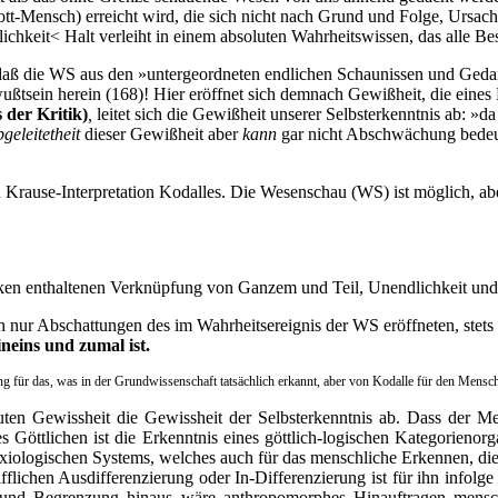
Gott-Mensch) erreicht wird, die sich nicht nach Grund und Folge, Ursac
chkeit< Halt verleiht in einem absoluten Wahrheitswissen, das alle Be
ten, daß die WS aus den »untergeordneten endlichen Schaunissen und Ge
wußtsein herein (168)! Hier eröffnet sich demnach Gewißheit, die eines
 der Kritik)
,
leitet sich die Gewißheit unserer Selbsterkenntnis ab: »
geleitetheit
dieser Gewißheit aber
kann
gar nicht Abschwächung
bedeu
hen Krause-Interpretation Kodalles. Die Wesenschau (WS) ist möglich, abe
nken enthaltenen Verknüpfung von Ganzem und Teil, Unendlichkeit und 
en nur Abschattungen des im Wahrheitsereignis der WS eröffneten, ste
ineins und zumal ist.
ung für das, was in der Grundwissenschaft tatsächlich erkannt, aber von Kodalle für den Mensc
oluten Gewissheit die Gewissheit der Selbsterkenntnis ab. Dass der Me
 Göttlichen ist die Erkenntnis eines göttlich-logischen Kategorienorg
-axiologischen Systems, welches auch für das menschliche Erkennen, 
ifflichen Ausdifferenzierung oder In-Differenzierung ist für ihn infolg
 und Begrenzung hinaus wäre anthropomorphes Hinauftragen menschli