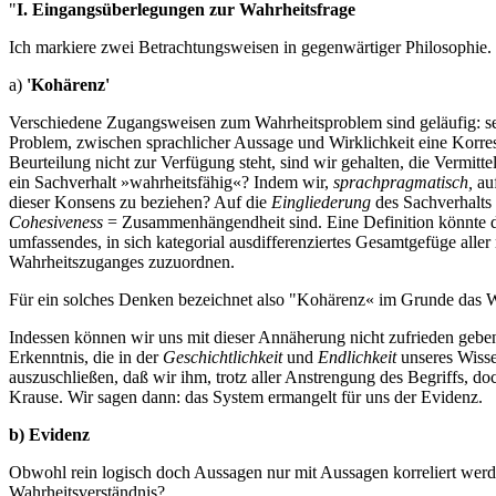
"
I. Eingangsüberlegungen zur Wahrheitsfrage
Ich markiere zwei Betrachtungsweisen in gegenwärtiger Philosophie
a)
'
Kohärenz'
Verschiedene Zugangsweisen zum Wahrheitsproblem sind geläufig: seman
Problem, zwischen sprachlicher Aussage und Wirklichkeit eine Korres
Beurteilung nicht zur Verfügung steht, sind wir gehalten, die Vermit
ein Sachverhalt »wahrheitsfähig«? Indem wir,
sprachpragmatisch,
au
dieser Konsens zu beziehen? Auf die
Eingliederung
des Sachverhalts
Cohesiveness
= Zusammenhängendheit sind. Eine Definition könnte da
umfassendes, in sich kategorial ausdifferenziertes Gesamtgefüge all
Wahrheitszuganges zuzuordnen.
Für ein solches Denken bezeichnet also "Kohärenz« im Grunde das W
Indessen können wir uns mit dieser Annäherung nicht zufrieden geben.
Erkenntnis, die in der
Geschichtlichkeit
und
Endlichkeit
unseres Wisse
auszuschließen, daß wir ihm, trotz aller Anstrengung des Begriffs, d
Krause. Wir sagen dann: das System ermangelt für uns der Evidenz.
b) Evidenz
Obwohl rein logisch doch Aussagen nur mit Aussagen korreliert werde
Wahrheitsverständnis?