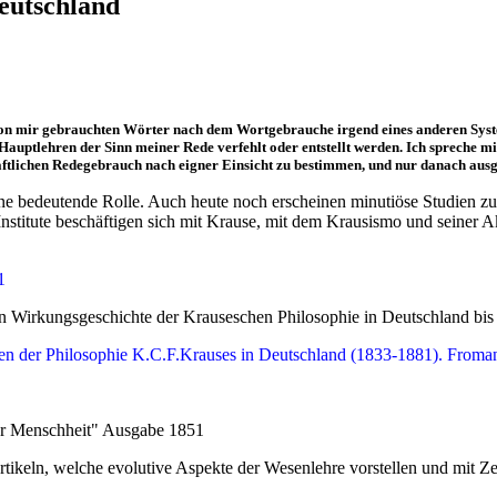
eutschland
von mir gebrauchten Wörter nach dem Wortgebrauche irgend eines anderen System
auptlehren der Sinn meiner Rede verfehlt oder entstellt werden. Ich spreche mi
aftlichen Redegebrauch nach eigner Einsicht zu bestimmen, und nur danach ausg
ine bedeutende Rolle. Auch heute noch erscheinen minutiöse Studien zu 
Institute beschäftigen sich mit Krause, mit dem Krausismo und seiner A
1
n Wirkungsgeschichte der Krauseschen Philosophie in Deutschland bis
gen der Philosophie K.C.F.Krauses in Deutschland (1833-1881). Froma
er Menschheit" Ausgabe 1851
rtikeln, welche evolutive Aspekte der Wesenlehre vorstellen und mit Z