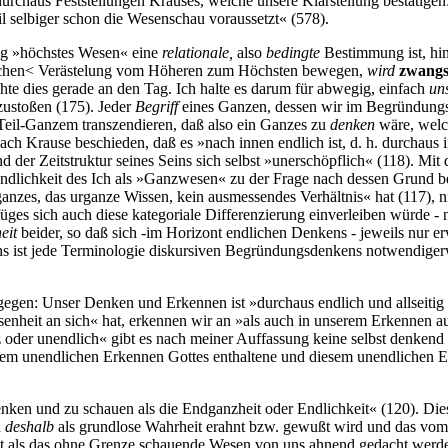
durchaus Feststellungen Krauses, welche unsere Klarstellung bestätigen:
eil selbiger schon die Wesenschau voraussetzt« (578).
ng »höchstes Wesen« eine
relationale,
also
bedingte
Bestimmung ist, hin
baulichen< Verästelung vom Höheren zum Höchsten bewegen,
wird
zwangs
hte dies gerade an den Tag. Ich halte es darum für abwegig, einfach
un
ustoßen (175). Jeder
Begriff
eines Ganzen, dessen wir im Begründungsd
nd Teil-Ganzem transzendieren, daß also ein Ganzes zu
denken
wäre, welc
ch Krause beschieden, daß es »nach innen endlich ist, d. h. durchaus
nd der Zeitstruktur seines Seins sich selbst »unerschöpflich« (118). M
e Endlichkeit des Ich als »Ganzwesen« zu der Frage nach dessen Grund b
ganzes, das urganze Wissen, kein ausmessendes Verhältnis« hat (117), 
üges sich auch diese kategoriale Differenzierung einverleiben würde
eit
beider, so daß sich -im Horizont endlichen Denkens - jeweils nur e
sens ist jede Terminologie diskursiven Begründungsdenkens notwendiger
gen: Unser Denken und Erkennen ist »durchaus endlich und allseitig
nheit an sich« hat, erkennen wir an »als auch in unserem Erkennen a
z oder unendlich« gibt es nach meiner Auffassung keine selbst denkend z
 dem unendlichen Erkennen Gottes enthaltene und diesem unendlichen
denken und zu schauen als die Endganzheit oder Endlichkeit« (120). Dies
d
deshalb
als grundlose Wahrheit erahnt bzw. gewußt wird und das vo
t als das ohne Grenze schauende Wesen von uns ahnend gedacht werde« 