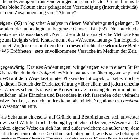
 die notwendigen Transzendierungen auf einen letzten Grund hin ins Le
Das bloße Faktum einer gelingenden Verständigung (Intersubjektivität) 
icht in dem Zusammenhang von "Ahnung".
eigen« (92) in logischer Analyse in diesen Wahrheitsgrund gelangen. D
ndern das unbedingte, unbegrenzte Ganze. ..ist« (92). Die sprachlich
s einen lapsus darstellt. Nein - die induktiv-analytische Methode kan
ng zum Ereignis wird. Krause nennt das »Wesenschauung« (im folgenden:
gründet. Zugleich kommt dem Ich in diesem Lichte die
sekundäre
Bede
 WS Eröffneten - stets unvollkommene Versuche im Medium der Zeit, al
its gegenwärtig. Krauses Andeutungen, wir gelangten wie in einem Stu
st vielleicht in der
Folge
eines Stufenganges annäherungsweise plausi
zur WS auf dem Wege bestimmter Phasen der Introspektion selbst noch ve
65), diesen Bereich der Evidenzerfahrung »über allem und jedem einzel
ng<. Aber es scheint Krause die Konsequenz zu ermangeln; er nimmt ni
baulichen, alles Einzelne und Besondere in sich fassenden oder vielmeh
ursive Denken, das nicht anders kann, als mittels Negationen zu
bestim
en Wesenschaulehre.
t als Schauung einerseits, auf Gründe und Begründungen sich unweiger
n
wir, soll Wahrheit nicht beliebig-hypothetisch bleiben, »Wesen« als Gr
ränkte, eigene Weise an sich hat, und außer welchem als außer
ihm,
de
Endlichkeitseinschlusses< eröffnet sich aber nicht, wie Krause behauptet