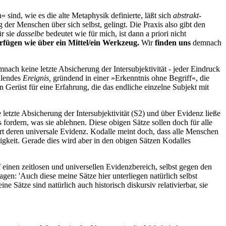
ind, wie es die alte Metaphysik definierte, läßt sich
abstrakt-
 der Menschen über sich selbst, gelingt. Die Praxis also gibt den
ür sie
dasselbe
bedeutet wie für mich, ist dann a priori nicht
erfügen wie über ein Mittel/ein Werkzeug.
Wir
finden uns
demnach
emnach keine
letzte Absicherung der Intersubjektivität - jeder Eindruck
ellendes
Ereignis,
gründend in einer »Erkenntnis ohne Begriff«, die
in Gerüst für eine Erfahrung, die das endliche einzelne Subjekt mit
 letzte Absicherung der Intersubjektivität (S2) und über Evidenz ließe
s fordern, was sie ablehnen. Diese obigen Sätze sollen doch für alle
ert deren universale Evidenz. Kodalle meint doch, dass alle Menschen
ltigkeit. Gerade dies wird aber in den obigen Sätzen Kodalles
uf einen zeitlosen und universellen Evidenzbereich, selbst gegen den
agen: 'Auch diese meine Sätze hier unterliegen natürlich selbst
 Sätze sind natürlich auch historisch diskursiv relativierbar, sie