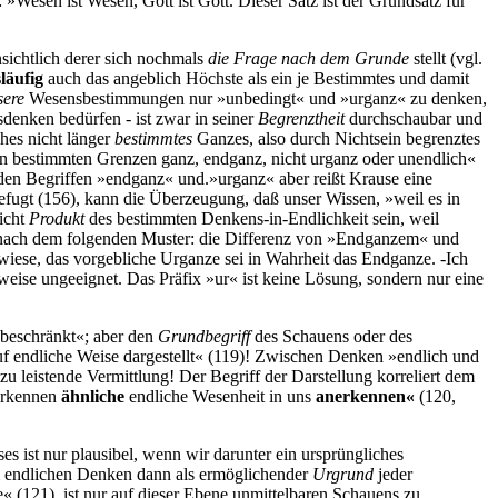
 »Wesen ist Wesen, Gott ist Gott. Dieser Satz ist der Grundsatz für
sichtlich derer sich nochmals
die Frage nach dem Grunde
stellt (vgl.
läufig
auch das angeblich Höchste als ein je Bestimmtes und damit
sere
Wesensbestimmungen nur »unbedingt« und »urganz« zu denken,
enken bedürfen - ist zwar in seiner
Begrenztheit
durchschaubar und
hes nicht länger
bestimmtes
Ganzes, also durch Nichtsein begrenztes
 in bestimmten Grenzen ganz, endganz, nicht urganz oder unendlich«
it den Begriffen »endganz« und.»urganz« aber reißt Krause eine
efugt (156), kann die Überzeugung, daß unser Wissen, »weil es in
nicht
Produkt
des bestimmten Denkens-in-Endlichkeit sein, weil
 - nach dem folgenden Muster: die Differenz von »Endganzem« und
rwiese, das vorgebliche Urganze sei in Wahrheit das Endganze. -Ich
weise ungeeignet. Das Präfix »ur« ist keine Lösung, sondern nur eine
 beschränkt«; aber den
Grundbegriff
des Schauens oder des
uf endliche Weise dargestellt« (119)! Zwischen Denken »endlich und
u leistende Vermittlung! Der Begriff der Darstellung korreliert dem
 Erkennen
ähnliche
endliche Wesenheit in uns
anerkennen«
(120,
es ist nur plausibel, wenn wir darunter ein ursprüngliches
m endlichen Denken dann als ermöglichender
Urgrund
jeder
(121), ist nur auf dieser Ebene unmittelbaren Schauens zu